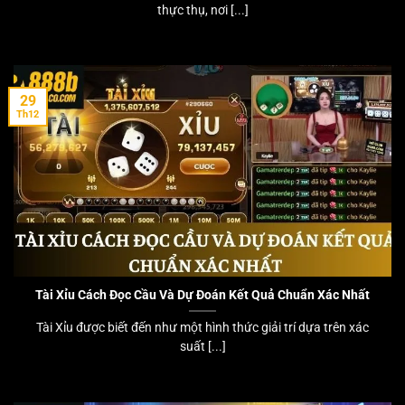
thực thụ, nơi [...]
29
Th12
Tài Xỉu Cách Đọc Cầu Và Dự Đoán Kết Quả Chuẩn Xác Nhất
Tài Xỉu được biết đến như một hình thức giải trí dựa trên xác
suất [...]