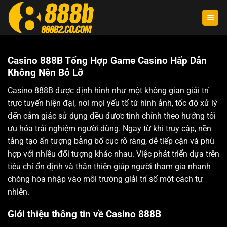
Bỏ
qua
nội
dung
Casino 888B Tổng Hợp Game Casino Hấp Dẫn
Không Nên Bỏ Lỡ
Casino
888B
được định hình như một không gian giải trí
trực tuyến hiện đại, nơi mọi yếu tố từ hình ảnh, tốc độ xử lý
đến cảm giác sử dụng đều được tinh chỉnh theo hướng tối
ưu hóa trải nghiệm người dùng. Ngay từ khi truy cập, nền
tảng tạo ấn tượng bằng bố cục rõ ràng, dễ tiếp cận và phù
hợp với nhiều đối tượng khác nhau. Việc phát triển dựa trên
tiêu chí ổn định và thân thiện giúp người tham gia nhanh
chóng hòa nhập vào môi trường giải trí số một cách tự
nhiên.
Giới thiệu thông tin về Casino 888B