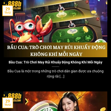
29
Th12
Bầu Cua: Trò Chơi May Rủi Khuấy Động Không Khí Mỗi Ngày
Bầu Cua là một trong những trò chơi dân gian được ưa chuộng
rộng rãi [...]
29
Th12