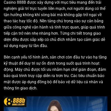
Casino 888B được xây dựng với mục tiêu mang đến trải
nghiệm giải trí trực tuyến liền mạch, nơi người dùng có thể
tận hưởng không khí sòng bài mà không gặp trở ngại về
thao tác hay tốc độ. Nền tảng chú trọng vào sự cân bằng
giữa công nghệ vận hành và tính trực quan, giúp quá trình
tiếp cận trở nên nhẹ nhàng hơn. Từng chi tiết trong giao
diện đều được sắp xếp có chủ đích nhằm tạo cảm giác dễ
sử dụng ngay từ lần đầu.
Bên cạnh yếu tố hình ảnh, sân chơi còn đầu tư vào hạ tầng
kỹ thuật để duy trì sự ổn định trong suốt quá trình hoạt
động. Máy chủ được tối ưu nhằm hạn chế gián đoạn, đảm
bảo quá trình truy cập diễn ra trơn tru. Các tiêu chuẩn bảo
mật được áp dụng đồng bộ để bảo vệ dữ liệu cá nhân và
thông tin giao dịch.