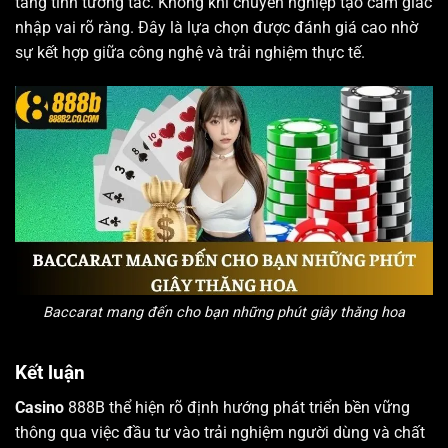
tăng tính tương tác. Không khí chuyên nghiệp tạo cảm giác
nhập vai rõ ràng. Đây là lựa chọn được đánh giá cao nhờ
sự kết hợp giữa công nghệ và trải nghiệm thực tế.
Baccarat mang đến cho bạn những phút giây thăng hoa
Kết luận
Casino
888B thể hiện rõ định hướng phát triển bền vững
thông qua việc đầu tư vào trải nghiệm người dùng và chất