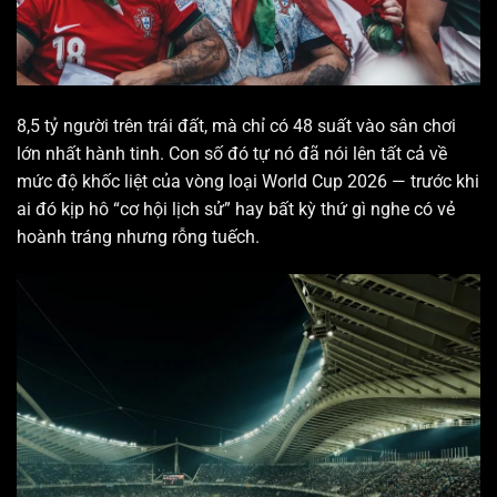
8,5 tỷ người trên trái đất, mà chỉ có 48 suất vào sân chơi
lớn nhất hành tinh. Con số đó tự nó đã nói lên tất cả về
mức độ khốc liệt của vòng loại World Cup 2026 — trước khi
ai đó kịp hô “cơ hội lịch sử” hay bất kỳ thứ gì nghe có vẻ
hoành tráng nhưng rỗng tuếch.