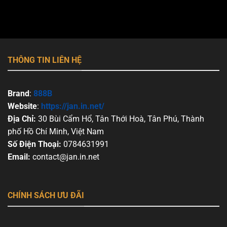
nghĩ
Hôm
Xác
Nay
2026
Ngày
Mai
Chuẩn
Xác
Nhất
THÔNG TIN LIÊN HỆ
Tại
888B
Brand
:
888B
Website
:
https://jan.in.net/
Địa Chỉ:
30 Bùi Cẩm Hổ, Tân Thới Hoà, Tân Phú, Thành
phố Hồ Chí Minh, Việt Nam
Số Điện Thoại:
0784631991
Email:
contact@jan.in.net
CHÍNH SÁCH ƯU ĐÃI