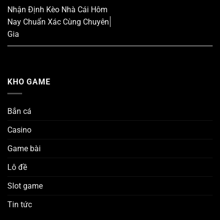
Nhận Định Kèo Nhà Cái Hôm
Nay Chuẩn Xác Cùng Chuyên
Gia
KHO GAME
Bắn cá
Casino
Game bài
Lô đề
Slot game
Tin tức